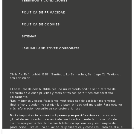
TÉRMINOS Y CONDICIONES
POLÍTICA DE PRIVACIDAD
POLÍTICA DE COOKIES
SITEMAP
JAGUAR LAND ROVER CORPORATE
Chile Av. Raúl Labbé 12981, Santiago, Lo Barnechea, Santiago CL. Teléfono :
600 230 00 30
El consumo de combustible real de un vehículo podría ser diferente del
obtenido en dichas pruebas y estas cifras son para fines comparativos
únicamente.
*Las imágenes y especificaciones mostradas son de carácter meramente
ilustrativo y pueden no reflejar la disponibilidad del mercado. Para obtener
más información consulte su concesionario local.
Nota importante sobre imágenes y especificaciones.
La escasez
global de semiconductores está afectando actualmente la producción de
ciertos equipamientos, la disponibilidad de opcionales y los tiempos de
producción. Esta es una situación muy dinámica y como resultado de ella, el
uso de fotografías en este sitio web puede no reflejar completamente las