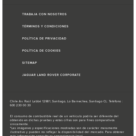
TRABAJA CON NOSOTROS
TÉRMINOS Y CONDICIONES
POLÍTICA DE PRIVACIDAD
POLÍTICA DE COOKIES
SITEMAP
JAGUAR LAND ROVER CORPORATE
Chile Av. Raúl Labbé 12981, Santiago, Lo Barnechea, Santiago CL. Teléfono :
600 230 00 30
El consumo de combustible real de un vehículo podría ser diferente del
obtenido en dichas pruebas y estas cifras son para fines comparativos
únicamente.
*Las imágenes y especificaciones mostradas son de carácter meramente
ilustrativo y pueden no reflejar la disponibilidad del mercado. Para obtener
más información consulte su concesionario local.