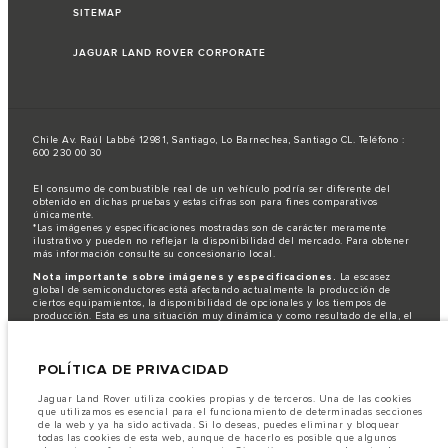
SITEMAP
JAGUAR LAND ROVER CORPORATE
Chile Av. Raúl Labbé 12981, Santiago, Lo Barnechea, Santiago CL. Teléfono :
600 230 00 30
El consumo de combustible real de un vehículo podría ser diferente del
obtenido en dichas pruebas y estas cifras son para fines comparativos
únicamente.
*Las imágenes y especificaciones mostradas son de carácter meramente
ilustrativo y pueden no reflejar la disponibilidad del mercado. Para obtener
más información consulte su concesionario local.
Nota importante sobre imágenes y especificaciones.
La escasez
global de semiconductores está afectando actualmente la producción de
ciertos equipamientos, la disponibilidad de opcionales y los tiempos de
producción. Esta es una situación muy dinámica y como resultado de ella, el
uso de fotografías en este sitio web puede no reflejar completamente las
especificaciones disponibles de equipamientos, opcionales, versiones y
colores. Recomendamos que los clientes se pongan en contacto con el
POLÍTICA DE PRIVACIDAD
distribuidor de su preferencia, quien podrá dar a conocer las restricciones
actuales de nuestros vehículos y que no realicen un pedido basándose
únicamente en las especificaciones e imágenes mostradas en este sitio web.
Jaguar Land Rover utiliza cookies propias y de terceros. Una de las cookies
que utilizamos es esencial para el funcionamiento de determinadas secciones
Jaguar Land Rover Limited busca constantemente nuevas formas de mejorar
de la web y ya ha sido activada. Si lo deseas, puedes eliminar y bloquear
las especificaciones, el diseño y la producción de sus vehículos, piezas y
todas las cookies de esta web, aunque de hacerlo es posible que algunos
accesorios, por lo que se producen modificaciones de forma continua y sin