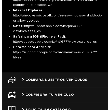
cookies-que-lossitios-we
Internet Explorer:
http://windows.microsoft.com/es-es/windows-vista/block-
or-allow-cookies
Safari:
http://support.apple.com/kb/ph5042?
viewlocale=es_es
Safari para IOS (iPhone y iPad):
http://support.apple.com/kb/ht1677?viewlocale=es_es
Chrome para Android:
https://support.google.com/chrome/answer/2392971?
hl=es
COMPARA NUESTROS VEHÍCULOS
CONFIGURA TU VEHÍCULO
SOLICITA UN CATÁLOGO