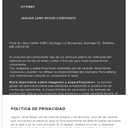
SITEMAP
JAGUAR LAND ROVER CORPORATE
Chile Av. Raúl Labbé 12981, Santiago, Lo Barnechea, Santiago CL. Teléfono :
600 230 00 30
El consumo de combustible real de un vehículo podría ser diferente del
obtenido en dichas pruebas y estas cifras son para fines comparativos
únicamente.
*Las imágenes y especificaciones mostradas son de carácter meramente
ilustrativo y pueden no reflejar la disponibilidad del mercado. Para obtener
más información consulte su concesionario local.
Nota importante sobre imágenes y especificaciones.
La escasez
global de semiconductores está afectando actualmente la producción de
ciertos equipamientos, la disponibilidad de opcionales y los tiempos de
producción. Esta es una situación muy dinámica y como resultado de ella, el
uso de fotografías en este sitio web puede no reflejar completamente las
especificaciones disponibles de equipamientos, opcionales, versiones y
colores. Recomendamos que los clientes se pongan en contacto con el
POLÍTICA DE PRIVACIDAD
distribuidor de su preferencia, quien podrá dar a conocer las restricciones
actuales de nuestros vehículos y que no realicen un pedido basándose
únicamente en las especificaciones e imágenes mostradas en este sitio web.
Jaguar Land Rover utiliza cookies propias y de terceros. Una de las cookies
que utilizamos es esencial para el funcionamiento de determinadas secciones
Jaguar Land Rover Limited busca constantemente nuevas formas de mejorar
de la web y ya ha sido activada. Si lo deseas, puedes eliminar y bloquear
las especificaciones, el diseño y la producción de sus vehículos, piezas y