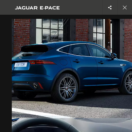
JAGUAR E‑PACE
DESCUBRIR E‑PACE
GALERIA
TRABAJA CON NOSOTROS
TÉRMINOS Y CONDICIONES
POLÍTICA DE PRIVACIDAD
POLÍTICA DE COOKIES