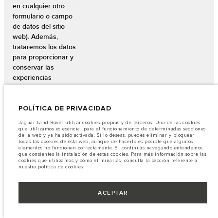
en cualquier otro
formulario o campo
de datos del sitio
web). Además,
trataremos los datos
para proporcionar y
conservar las
experiencias
personalizadas en la
página web.
POLÍTICA DE PRIVACIDAD
Jaguar Land Rover utiliza cookies propias y de terceros. Una de las cookies
que utilizamos es esencial para el funcionamiento de determinadas secciones
Experiencia web
de la web y ya ha sido activada. Si lo deseas, puedes eliminar y bloquear
todas las cookies de esta web, aunque de hacerlo es posible que algunos
mejorada
elementos no funcionen correctamente. Si continuas navegando entendemos
que consientes la instalación de estas cookies. Para más información sobre las
cookies que utilizamos y cómo eliminarlas, consulta la sección referente a
Para mejorar su
nuestra política de cookies.
experiencia de
Intereses legítimos en mejorar,
navegación. Cuando
simplificar y optimizar las
ACEPTAR
completamos
experiencias del sitio web.
previamente los
campos de datos de