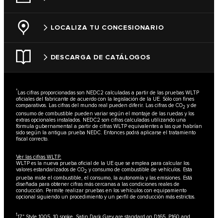
LOCALIZA TU CONCESIONARIO
DESCARGA DE CATÁLOGOS
†
Las cifras proporcionadas son NEDC2 calculadas a partir de las pruebas WLTP
oficiales del fabricante de acuerdo con la legislación de la UE. Sólo con fines
comparativos. Las cifras del mundo real pueden diferir. Las cifras de CO
y de
2
consumo de combustible pueden variar según el montaje de las ruedas y los
extras opcionales instalados. NEDC2 son cifras calculadas utilizando una
fórmula gubernamental a partir de cifras WLTP equivalentes a las que habrían
sido según la antigua prueba NEDC. Entonces podrá aplicarse el tratamiento
fiscal correcto.
Ver las cifras WLTP.
WLTP es la nueva prueba oficial de la UE que se emplea para calcular los
valores estandarizados de CO
y consumo de combustible de vehículos. Esta
2
prueba mide el combustible, el consumo, la autonomía y las emisiones. Está
diseñada para obtener cifras más cercanas a las condiciones reales de
conducción. Permite realizar pruebas en los vehículos con equipamiento
opcional siguiendo un procedimiento y un perfil de conducción más estrictos.
1
17" Style 1005, 10 spoke, Satin Dark Grey are standard on D165, P160 and