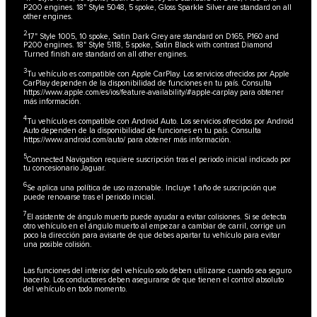
P200 engines. 18" Style 5048, 5 spoke, Gloss Sparkle Silver are standard on all
other engines.
2
17" Style 1005, 10 spoke, Satin Dark Grey are standard on D165, P160 and
P200 engines. 18" Style 5118, 5 spoke, Satin Black with contrast Diamond
Turned finish are standard on all other engines.
3
Tu vehículo es compatible con Apple CarPlay. Los servicios ofrecidos por Apple
CarPlay dependen de la disponibilidad de funciones en tu país. Consulta
https://www.apple.com/es/ios/feature-availability/#apple-carplay
para obtener
más información.
4
Tu vehículo es compatible con Android Auto. Los servicios ofrecidos por Android
Auto dependen de la disponibilidad de funciones en tu país. Consulta
https://www.android.com/auto/
para obtener más información.
5
Connected Navigation requiere suscripción tras el periodo inicial indicado por
tu concesionario Jaguar.
6
Se aplica una política de uso razonable. Incluye 1 año de suscripción que
puede renovarse tras el periodo inicial.
7
El asistente de ángulo muerto puede ayudar a evitar colisiones. Si se detecta
otro vehículo en el ángulo muerto al empezar a cambiar de carril, corrige un
poco la dirección para avisarte de que debes apartar tu vehículo para evitar
una posible colisión.
Las funciones del interior del vehículo solo deben utilizarse cuando sea seguro
hacerlo. Los conductores deben asegurarse de que tienen el control absoluto
del vehículo en todo momento.