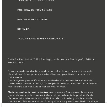
TÉRMINOS Y CONDICIONES
POLÍTICA DE PRIVACIDAD
POLÍTICA DE COOKIES
SITEMAP
JAGUAR LAND ROVER CORPORATE
Chile Av. Raúl Labbé 12981, Santiago, Lo Barnechea, Santiago CL. Teléfono :
600 230 00 30
El consumo de combustible real de un vehículo podría ser diferente del
obtenido en dichas pruebas y estas cifras son para fines comparativos
únicamente.
*Las imágenes y especificaciones mostradas son de carácter meramente
ilustrativo y pueden no reflejar la disponibilidad del mercado. Para obtener
más información consulte su concesionario local.
Nota importante sobre imágenes y especificaciones.
La escasez
global de semiconductores está afectando actualmente la producción de
ciertos equipamientos, la disponibilidad de opcionales y los tiempos de
producción. Esta es una situación muy dinámica y como resultado de ella, el
uso de fotografías en este sitio web puede no reflejar completamente las