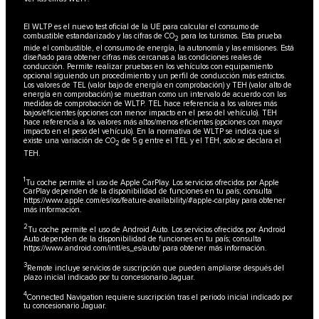
El WLTP es el nuevo test oficial de la UE para calcular el consumo de
combustible estandarizado y las cifras de CO
para los turismos. Esta prueba
2
mide el combustible, el consumo de energía, la autonomía y las emisiones. Está
diseñado para obtener cifras más cercanas a las condiciones reales de
conducción. Permite realizar pruebas en los vehículos con equipamiento
opcional siguiendo un procedimiento y un perfil de conducción más estrictos.
Los valores de TEL (valor bajo de energía en comprobación) y TEH (valor alto de
energía en comprobación) se muestran como un intervalo de acuerdo con las
medidas de comprobación de WLTP. TEL hace referencia a los valores más
bajos/eficientes (opciones con menor impacto en el peso del vehículo). TEH
hace referencia a los valores más altos/menos eficientes (opciones con mayor
impacto en el peso del vehículo). En la normativa de WLTP se indica que si
existe una variación de CO
de 5 g entre el TEL y el TEH, solo se declara el
2
TEH.
1
Tu coche permite el uso de Apple CarPlay. Los servicios ofrecidos por Apple
CarPlay dependen de la disponibilidad de funciones en tu país; consulta
https://www.apple.com/es/ios/feature-availability/#apple-carplay
para obtener
más información.
2
Tu coche permite el uso de Android Auto. Los servicios ofrecidos por Android
Auto dependen de la disponibilidad de funciones en tu país; consulta
https://www.android.com/intl/es_es/auto/
para obtener más información.
3
Remote incluye servicios de suscripción que pueden ampliarse después del
plazo inicial indicado por tu concesionario Jaguar.
4
Connected Navigation requiere suscripción tras el periodo inicial indicado por
tu concesionario Jaguar.