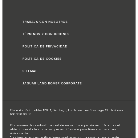
TRABAJA CON NOSOTROS
TÉRMINOS Y CONDICIONES
POLÍTICA DE PRIVACIDAD
POLÍTICA DE COOKIES
SITEMAP
JAGUAR LAND ROVER CORPORATE
Chile Av. Raúl Labbé 12981, Santiago, Lo Barnechea, Santiago CL. Teléfono :
600 230 00 30
El consumo de combustible real de un vehículo podría ser diferente del
obtenido en dichas pruebas y estas cifras son para fines comparativos
únicamente.
*Las imágenes y especificaciones mostradas son de carácter meramente