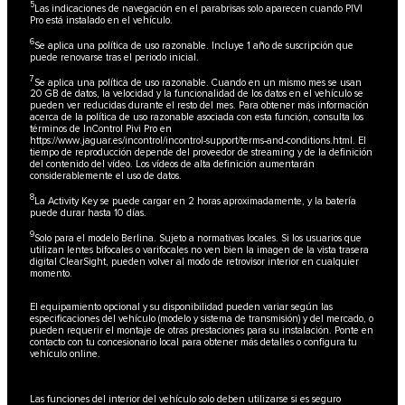
5
Las indicaciones de navegación en el parabrisas solo aparecen cuando PIVI
Pro está instalado en el vehículo.
6
Se aplica una política de uso razonable. Incluye 1 año de suscripción que
puede renovarse tras el periodo inicial.
7
Se aplica una política de uso razonable. Cuando en un mismo mes se usan
20 GB de datos, la velocidad y la funcionalidad de los datos en el vehículo se
pueden ver reducidas durante el resto del mes. Para obtener más información
acerca de la política de uso razonable asociada con esta función, consulta los
términos de InControl Pivi Pro en
https://www.jaguar.es/incontrol/incontrol-support/terms-and-conditions.html
. El
tiempo de reproducción depende del proveedor de streaming y de la definición
del contenido del vídeo. Los vídeos de alta definición aumentarán
considerablemente el uso de datos.
8
La Activity Key se puede cargar en 2 horas aproximadamente, y la batería
puede durar hasta 10 días.
9
Solo para el modelo Berlina. Sujeto a normativas locales. Si los usuarios que
utilizan lentes bifocales o varifocales no ven bien la imagen de la vista trasera
digital ClearSight, pueden volver al modo de retrovisor interior en cualquier
momento.
El equipamiento opcional y su disponibilidad pueden variar según las
especificaciones del vehículo (modelo y sistema de transmisión) y del mercado, o
pueden requerir el montaje de otras prestaciones para su instalación. Ponte en
contacto con tu concesionario local para obtener más detalles o configura tu
vehículo online.
Las funciones del interior del vehículo solo deben utilizarse si es seguro