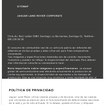
SITEMAP
JAGUAR LAND ROVER CORPORATE
Chile Av. Raúl Labbé 12981, Santiago, Lo Barnechea, Santiago CL. Teléfono :
600 230 00 30
El consumo de combustible real de un vehículo podría ser diferente del
obtenido en dichas pruebas y estas cifras son para fines comparativos
únicamente.
*Las imágenes y especificaciones mostradas son de carácter meramente
ilustrativo y pueden no reflejar la disponibilidad del mercado. Para obtener
más información consulte su concesionario local.
Nota importante sobre imágenes y especificaciones.
La escasez
global de semiconductores está afectando actualmente la producción de
ciertos equipamientos, la disponibilidad de opcionales y los tiempos de
producción. Esta es una situación muy dinámica y como resultado de ella, el
uso de fotografías en este sitio web puede no reflejar completamente las
especificaciones disponibles de equipamientos, opcionales, versiones y
colores. Recomendamos que los clientes se pongan en contacto con el
POLÍTICA DE PRIVACIDAD
distribuidor de su preferencia, quien podrá dar a conocer las restricciones
actuales de nuestros vehículos y que no realicen un pedido basándose
únicamente en las especificaciones e imágenes mostradas en este sitio web.
Jaguar Land Rover utiliza cookies propias y de terceros. Una de las cookies
que utilizamos es esencial para el funcionamiento de determinadas secciones
Jaguar Land Rover Limited busca constantemente nuevas formas de mejorar
de la web y ya ha sido activada. Si lo deseas, puedes eliminar y bloquear
las especificaciones, el diseño y la producción de sus vehículos, piezas y