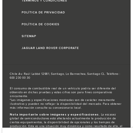
TÉRMINOS Y CONDICIONES
POLÍTICA DE PRIVACIDAD
POLÍTICA DE COOKIES
SITEMAP
JAGUAR LAND ROVER CORPORATE
Chile Av. Raúl Labbé 12981, Santiago, Lo Barnechea, Santiago CL. Teléfono :
600 230 00 30
El consumo de combustible real de un vehículo podría ser diferente del
obtenido en dichas pruebas y estas cifras son para fines comparativos
únicamente.
*Las imágenes y especificaciones mostradas son de carácter meramente
ilustrativo y pueden no reflejar la disponibilidad del mercado. Para obtener
más información consulte su concesionario local.
Nota importante sobre imágenes y especificaciones.
La escasez
global de semiconductores está afectando actualmente la producción de
ciertos equipamientos, la disponibilidad de opcionales y los tiempos de
producción. Esta es una situación muy dinámica y como resultado de ella, el
uso de fotografías en este sitio web puede no reflejar completamente las