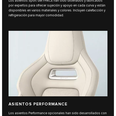
Los asientos Sport del I‑PACE han sido diseñados y fabricados
por expertos para ofrecer sujeción y apoyo en cada curva y están
disponibles en varios materiales y colores. Incluyen calefacción y
refrigeración para mayor comodidad.
ASIENTOS PERFORMANCE
Los asientos Performance opcionales han sido desarrollados con