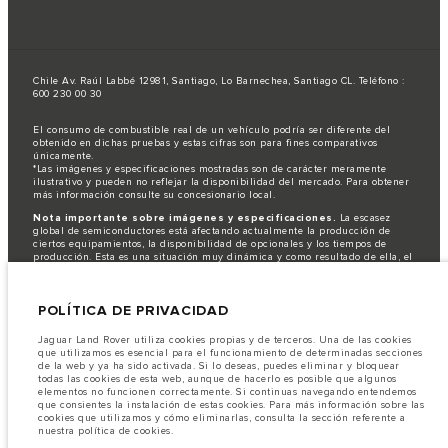
Chile Av. Raúl Labbé 12981, Santiago, Lo Barnechea, Santiago CL. Teléfono :
600 230 00 30
El consumo de combustible real de un vehículo podría ser diferente del
obtenido en dichas pruebas y estas cifras son para fines comparativos
únicamente.
*Las imágenes y especificaciones mostradas son de carácter meramente
ilustrativo y pueden no reflejar la disponibilidad del mercado. Para obtener
más información consulte su concesionario local.
Nota importante sobre imágenes y especificaciones.
La escasez
global de semiconductores está afectando actualmente la producción de
ciertos equipamientos, la disponibilidad de opcionales y los tiempos de
producción. Esta es una situación muy dinámica y como resultado de ella, el
uso de fotografías en este sitio web puede no reflejar completamente las
especificaciones disponibles de equipamientos, opcionales, versiones y
colores. Recomendamos que los clientes se pongan en contacto con el
POLÍTICA DE PRIVACIDAD
distribuidor de su preferencia, quien podrá dar a conocer las restricciones
actuales de nuestros vehículos y que no realicen un pedido basándose
únicamente en las especificaciones e imágenes mostradas en este sitio web.
Jaguar Land Rover utiliza cookies propias y de terceros. Una de las cookies
que utilizamos es esencial para el funcionamiento de determinadas secciones
Jaguar Land Rover Limited busca constantemente nuevas formas de mejorar
de la web y ya ha sido activada. Si lo deseas, puedes eliminar y bloquear
las especificaciones, el diseño y la producción de sus vehículos, piezas y
todas las cookies de esta web, aunque de hacerlo es posible que algunos
accesorios, por lo que se producen modificaciones de forma continua y sin
elementos no funcionen correctamente. Si continuas navegando entendemos
previo aviso. Según el modelo, algunas funciones serán opcionales o
que consientes la instalación de estas cookies. Para más información sobre las
vendrán incluidas de serie. La información, las especificaciones, los motores
cookies que utilizamos y cómo eliminarlas, consulta la sección referente a
y los colores que aparecen en esta página web se basan en las
nuestra política de cookies.
especificaciones europeas. Estos pueden variar en función del mercado y