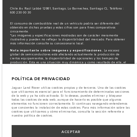
Chile Av. Raúl Labbé 12981, Santiago, Lo Barnechea, Santiago CL. Teléfono :
600 230 00 30
El consumo de combustible real de un vehículo podría ser diferente del
obtenido en dichas pruebas y estas cifras son para fines comparativos
únicamente.
*Las imágenes y especificaciones mostradas son de carácter meramente
ilustrativo y pueden no reflejar la disponibilidad del mercado. Para obtener
más información consulte su concesionario local.
Nota importante sobre imágenes y especificaciones.
La escasez
global de semiconductores está afectando actualmente la producción de
ciertos equipamientos, la disponibilidad de opcionales y los tiempos de
producción. Esta es una situación muy dinámica y como resultado de ella, el
uso de fotografías en este sitio web puede no reflejar completamente las
especificaciones disponibles de equipamientos, opcionales, versiones y
colores. Recomendamos que los clientes se pongan en contacto con el
POLÍTICA DE PRIVACIDAD
distribuidor de su preferencia, quien podrá dar a conocer las restricciones
actuales de nuestros vehículos y que no realicen un pedido basándose
únicamente en las especificaciones e imágenes mostradas en este sitio web.
Jaguar Land Rover utiliza cookies propias y de terceros. Una de las cookies
que utilizamos es esencial para el funcionamiento de determinadas secciones
Jaguar Land Rover Limited busca constantemente nuevas formas de mejorar
de la web y ya ha sido activada. Si lo deseas, puedes eliminar y bloquear
las especificaciones, el diseño y la producción de sus vehículos, piezas y
todas las cookies de esta web, aunque de hacerlo es posible que algunos
accesorios, por lo que se producen modificaciones de forma continua y sin
elementos no funcionen correctamente. Si continuas navegando entendemos
previo aviso. Según el modelo, algunas funciones serán opcionales o
que consientes la instalación de estas cookies. Para más información sobre las
vendrán incluidas de serie. La información, las especificaciones, los motores
cookies que utilizamos y cómo eliminarlas, consulta la sección referente a
y los colores que aparecen en esta página web se basan en las
nuestra política de cookies.
especificaciones europeas. Estos pueden variar en función del mercado y
pueden ser modificados sin previo aviso. Algunos vehículos se muestran con
equipamiento opcional y accesorios originales que pueden no estar
disponibles en todos los mercados. Ponte en contacto con tu concesionario
ACEPTAR
local para consultar disponibilidad y precios.