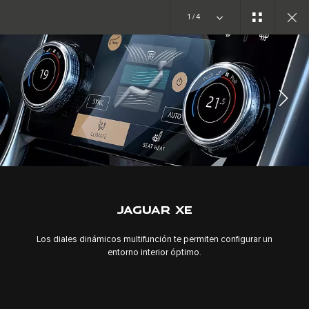
1/4
DESCUBRIR XE
GALERÍA
JAGUAR XE
Los diales dinámicos multifunción te permiten configurar un
entorno interior óptimo.
TRABAJA CON NOSOTROS
TÉRMINOS Y CONDICIONES