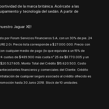
portividad de la marca británica. Acércate a las
uipamiento y tecnología del sedán. A partir de
nuestro Jaguar XE!
o por Forum Servicios Financieros S.A, con un 30% de pie, 24
RE 2.0i. Precio lista corresponde a $27.000.000. Precio con
on cualquier medio de pago (lo que equivale a un 15% de
24 cuotas de $489.900 más cuota n° 25 de $8.770.005 y un
 $20.527.605, Monto Total del Crédito $15.620.503, Costo
e antecedentes financieros y comerciales del Cliente. Crédito
tratación de cualquier seguro asociado al crédito ofrecido es
 promoción hasta 30 Junio 2018. Stock de 10 unidades.