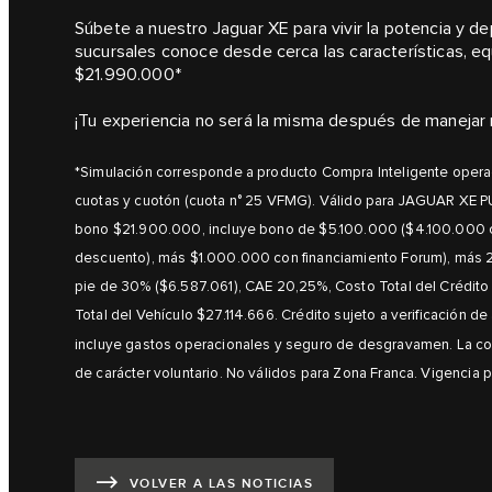
Súbete a nuestro Jaguar XE para vivir la potencia y de
sucursales conoce desde cerca las características, eq
$21.990.000*
¡Tu experiencia no será la misma después de manejar 
*Simulación corresponde a producto Compra Inteligente operad
cuotas y cuotón (cuota n° 25 VFMG). Válido para JAGUAR XE PU
bono $21.900.000, incluye bono de $5.100.000 ($4.100.000 c
descuento), más $1.000.000 con financiamiento Forum), más 
pie de 30% ($6.587.061), CAE 20,25%, Costo Total del Crédito
Total del Vehículo $27.114.666. Crédito sujeto a verificación d
incluye gastos operacionales y seguro de desgravamen. La con
de carácter voluntario. No válidos para Zona Franca. Vigencia
VOLVER A LAS NOTICIAS